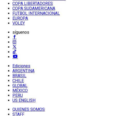
COPA LIBERTADORES
COPA SUDAMERICANA
FUTBOL INTERNACIONAL
EUROPA
VOLEY
síguenos
Ediciones
ARGENTINA
BRASIL
CHILE
GLOBAL
MÉXICO
PERU
US ENGLISH
QUIENES SOMOS
STAFF