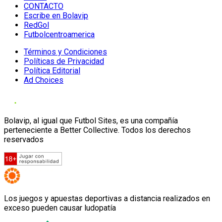
CONTACTO
Escribe en Bolavip
RedGol
Futbolcentroamerica
Términos y Condiciones
Políticas de Privacidad
Política Editorial
Ad Choices
Bolavip, al igual que Futbol Sites, es una compañía
perteneciente a Better Collective. Todos los derechos
reservados
Los juegos y apuestas deportivas a distancia realizados en
exceso pueden causar ludopatía