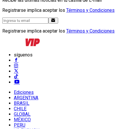
Recibe las últimas noticias en tu casilla de E-mail
Registrarse implica aceptar los
Términos y Condiciones
Registrarse implica aceptar los
Términos y Condiciones
síguenos
Ediciones
ARGENTINA
BRASIL
CHILE
GLOBAL
MÉXICO
PERU