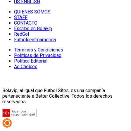
US ENGLISH
QUIENES SOMOS
STAFF
CONTACTO
Escribe en Bolavip
RedGol
Futbolcentroamerica
Términos y Condiciones
Políticas de Privacidad
Política Editorial
Ad Choices
Bolavip, al igual que Futbol Sites, es una compañía
perteneciente a Better Collective. Todos los derechos
reservados