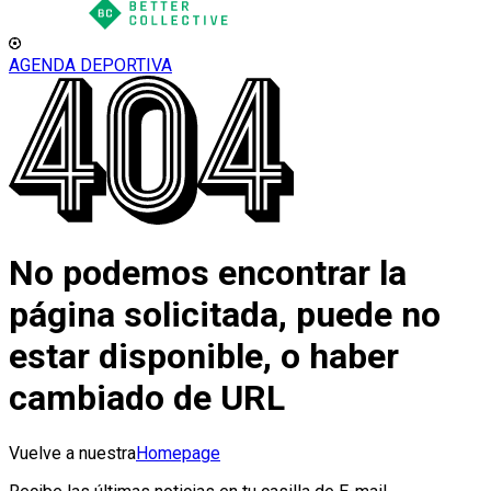
AGENDA DEPORTIVA
No podemos encontrar la
página solicitada, puede no
estar disponible, o haber
cambiado de URL
Vuelve a nuestra
Homepage