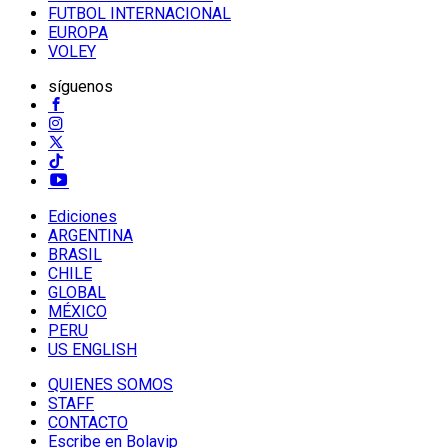
FUTBOL INTERNACIONAL
EUROPA
VOLEY
síguenos
Ediciones
ARGENTINA
BRASIL
CHILE
GLOBAL
MÉXICO
PERU
US ENGLISH
QUIENES SOMOS
STAFF
CONTACTO
Escribe en Bolavip