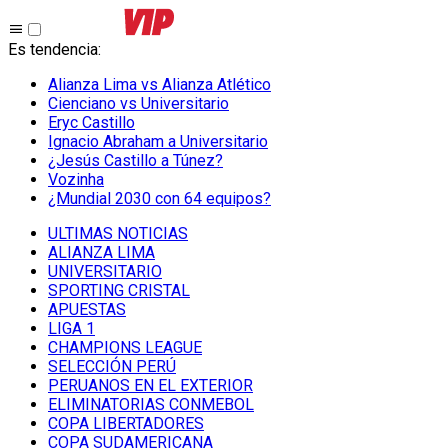
Es tendencia
:
Alianza Lima vs Alianza Atlético
Cienciano vs Universitario
Eryc Castillo
Ignacio Abraham a Universitario
¿Jesús Castillo a Túnez?
Vozinha
¿Mundial 2030 con 64 equipos?
ULTIMAS NOTICIAS
ALIANZA LIMA
UNIVERSITARIO
SPORTING CRISTAL
APUESTAS
LIGA 1
CHAMPIONS LEAGUE
SELECCIÓN PERÚ
PERUANOS EN EL EXTERIOR
ELIMINATORIAS CONMEBOL
COPA LIBERTADORES
COPA SUDAMERICANA