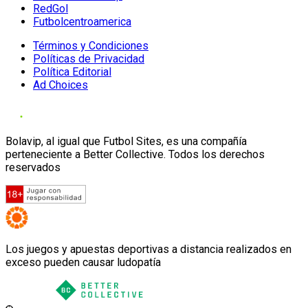
RedGol
Futbolcentroamerica
Términos y Condiciones
Políticas de Privacidad
Política Editorial
Ad Choices
Bolavip, al igual que Futbol Sites, es una compañía
perteneciente a Better Collective. Todos los derechos
reservados
Los juegos y apuestas deportivas a distancia realizados en
exceso pueden causar ludopatía