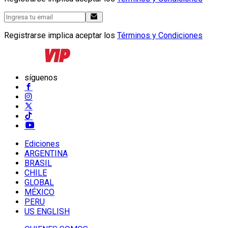
Registrarse implica aceptar los
Términos y Condiciones
síguenos
Ediciones
ARGENTINA
BRASIL
CHILE
GLOBAL
MÉXICO
PERU
US ENGLISH