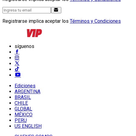
Registrarse implica aceptar los
Términos y Condiciones
síguenos
Ediciones
ARGENTINA
BRASIL
CHILE
GLOBAL
MÉXICO
PERU
US ENGLISH