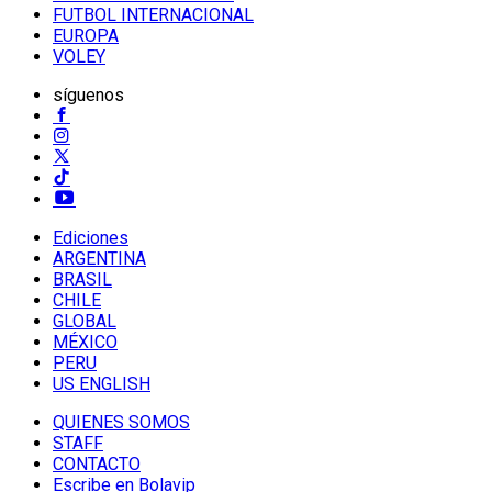
FUTBOL INTERNACIONAL
EUROPA
VOLEY
síguenos
Ediciones
ARGENTINA
BRASIL
CHILE
GLOBAL
MÉXICO
PERU
US ENGLISH
QUIENES SOMOS
STAFF
CONTACTO
Escribe en Bolavip