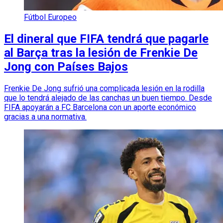
Fútbol Europeo
El dineral que FIFA tendrá que pagarle
al Barça tras la lesión de Frenkie De
Jong con Países Bajos
Frenkie De Jong sufrió una complicada lesión en la rodilla
que lo tendrá alejado de las canchas un buen tiempo. Desde
FIFA apoyarán a FC Barcelona con un aporte económico
gracias a una normativa.