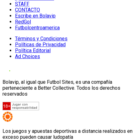
STAFF
CONTACTO
Escribe en Bolavip
RedGol
Futbolcentroamerica
Términos y Condiciones
Políticas de Privacidad
Política Editorial
Ad Choices
Bolavip, al igual que Futbol Sites, es una compañía
perteneciente a Better Collective. Todos los derechos
reservados
Los juegos y apuestas deportivas a distancia realizados en
exceso pueden causar ludopatía