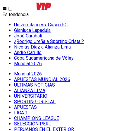
Es tendencia
:
Universitario vs. Cusco FC
Gianluca Lapadula
José Carabalí
¿Rodrigo Ureña a Sporting Cristal?
Nicolás Díaz a Alianza Lima
André Carrillo
Copa Sudamericana de Vóley
Mundial 2026
Mundial 2026
APUESTAS MUNDIAL 2026
ULTIMAS NOTICIAS
ALIANZA LIMA
UNIVERSITARIO
SPORTING CRISTAL
APUESTAS
LIGA 1
CHAMPIONS LEAGUE
SELECCIÓN PERÚ
PERUANOS EN EL EXTERIOR