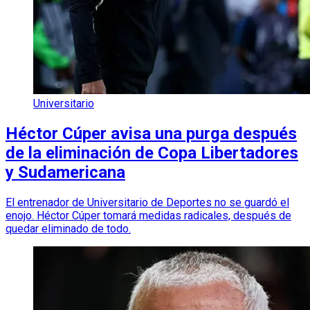
Universitario
Héctor Cúper avisa una purga después
de la eliminación de Copa Libertadores
y Sudamericana
El entrenador de Universitario de Deportes no se guardó el
enojo. Héctor Cúper tomará medidas radicales, después de
quedar eliminado de todo.