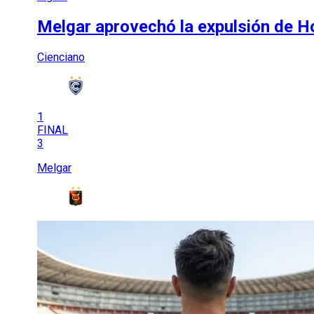
Melgar aprovechó la expulsión de Ho
Cienciano
1
FINAL
3
Melgar