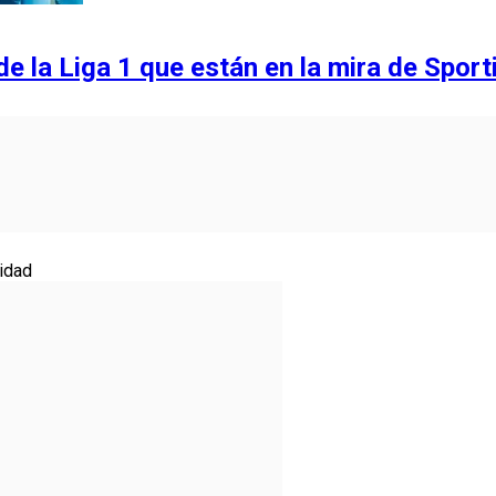
e la Liga 1 que están en la mira de Sporti
idad