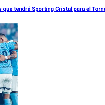
 que tendrá Sporting Cristal para el Tor