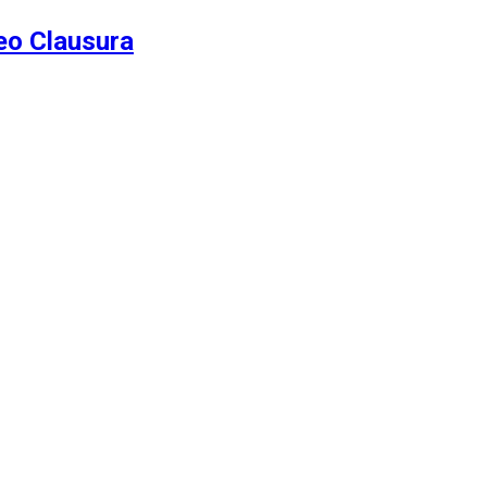
neo Clausura