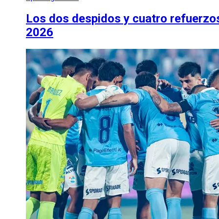
Los dos despidos y cuatro refuerzos
2026