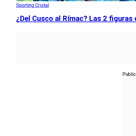
Sporting Cristal
¿Del Cusco al Rímac? Las 2 figuras d
Public