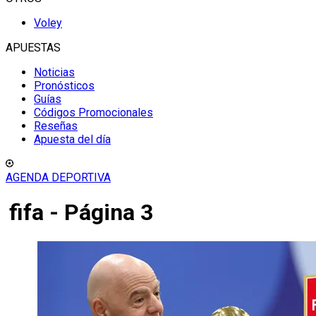
Voley
APUESTAS
Noticias
Pronósticos
Guías
Códigos Promocionales
Reseñas
Apuesta del día
AGENDA DEPORTIVA
fifa - Página 3