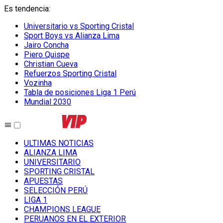
Es tendencia
:
Universitario vs Sporting Cristal
Sport Boys vs Alianza Lima
Jairo Concha
Piero Quispe
Christian Cueva
Refuerzos Sporting Cristal
Vozinha
Tabla de posiciones Liga 1 Perú
Mundial 2030
ULTIMAS NOTICIAS
ALIANZA LIMA
UNIVERSITARIO
SPORTING CRISTAL
APUESTAS
SELECCIÓN PERÚ
LIGA 1
CHAMPIONS LEAGUE
PERUANOS EN EL EXTERIOR