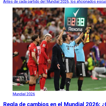
Antes de cada partido del Mundial 2026, los aficionados escu
Mundial 2026
Regla de cambios en el Mundial 2026: ¿