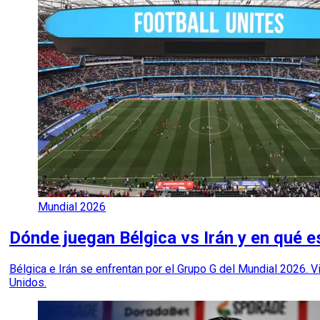
Mundial 2026
Dónde juegan Bélgica vs Irán y en qué 
Bélgica e Irán se enfrentan por el Grupo G del Mundial 2026. 
Unidos.