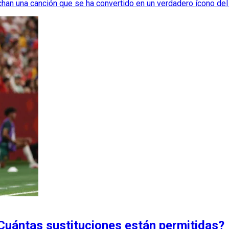
chan una canción que se ha convertido en un verdadero ícono del
Cuántas sustituciones están permitidas?