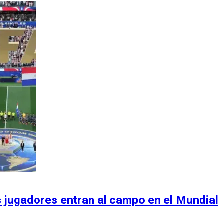
s jugadores entran al campo en el Mundia