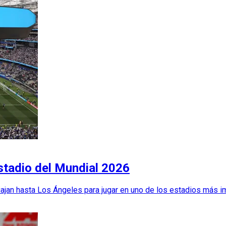
estadio del Mundial 2026
Viajan hasta Los Ángeles para jugar en uno de los estadios más 