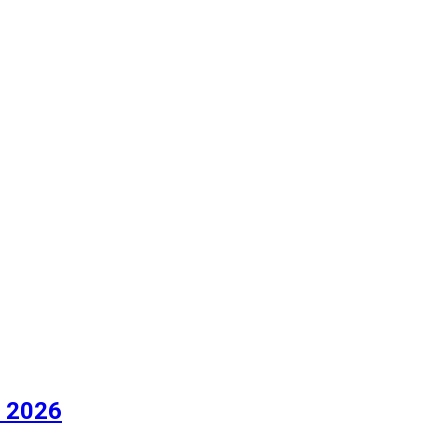
l 2026