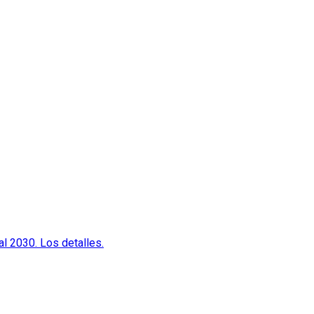
l 2030. Los detalles.