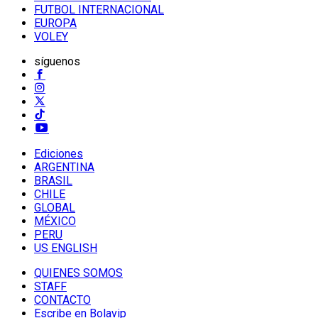
FUTBOL INTERNACIONAL
EUROPA
VOLEY
síguenos
Ediciones
ARGENTINA
BRASIL
CHILE
GLOBAL
MÉXICO
PERU
US ENGLISH
QUIENES SOMOS
STAFF
CONTACTO
Escribe en Bolavip