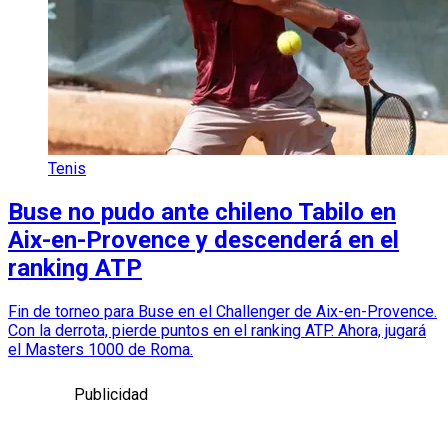
Tenis
Buse no pudo ante chileno Tabilo en
Aix-en-Provence y descenderá en el
ranking ATP
Fin de torneo para Buse en el Challenger de Aix-en-Provence.
Con la derrota, pierde puntos en el ranking ATP. Ahora, jugará
el Masters 1000 de Roma.
Publicidad