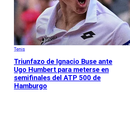
Tenis
Triunfazo de Ignacio Buse ante
Ugo Humbert para meterse en
semifinales del ATP 500 de
Hamburgo