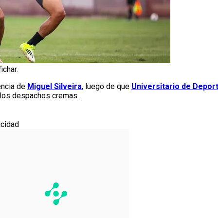
ichar.
encia de
Miguel Silveira
, luego de que
Universitario de Depor
n los despachos cremas.
icidad