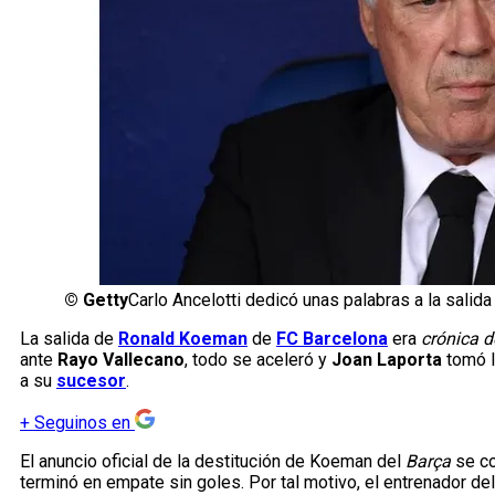
©
Getty
Carlo Ancelotti dedicó unas palabras a la sali
La salida de
Ronald Koeman
de
FC Barcelona
era
crónica d
ante
Rayo Vallecano
, todo se aceleró y
Joan Laporta
tomó la
a su
sucesor
.
+
Seguinos en
El anuncio oficial de la destitución de Koeman del
Barça
se c
terminó en empate sin goles. Por tal motivo, el entrenador de