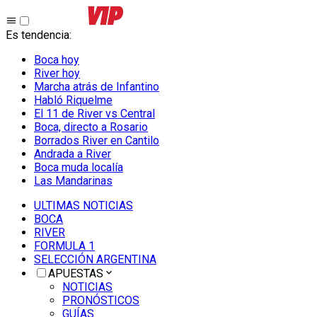
Es tendencia
:
Boca hoy
River hoy
Marcha atrás de Infantino
Habló Riquelme
El 11 de River vs Central
Boca, directo a Rosario
Borrados River en Cantilo
Andrada a River
Boca muda localía
Las Mandarinas
ULTIMAS NOTICIAS
BOCA
RIVER
FORMULA 1
SELECCIÓN ARGENTINA
APUESTAS
NOTICIAS
PRONÓSTICOS
GUÍAS