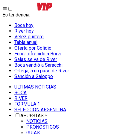
Es tendencia
:
Boca hoy
River hoy
Vélez puntero
Tabla anual
Oferta por Colidio
Enner, ofrecido a Boca
Salas se va de River
Boca vendió a Saracchi
Ortega, a un paso de River
Sanción a Galoppo
ULTIMAS NOTICIAS
BOCA
RIVER
FORMULA 1
SELECCIÓN ARGENTINA
APUESTAS
NOTICIAS
PRONÓSTICOS
GUÍAS