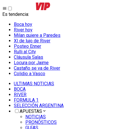
Es tendencia
:
Boca hoy
River hoy
Milan quiere a Paredes
XI de lujo de River
Posteo Enner
Rulli al City
Cláusula Salas
Locura por Jaime
Castaño se va de River
Colidio a Vasco
ULTIMAS NOTICIAS
BOCA
RIVER
FORMULA 1
SELECCIÓN ARGENTINA
APUESTAS
NOTICIAS
PRONÓSTICOS
GUÍAS