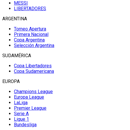
MESSI
LIBERTADORES
ARGENTINA
Torneo Apertura
Primera Nacional
Copa Argentina
Selección Argentina
SUDAMÉRICA
Copa Libertadores
Copa Sudamericana
EUROPA
Champions League
Europa League
LaLiga
Premier League
Serie A
Ligue 1
Bundesliga