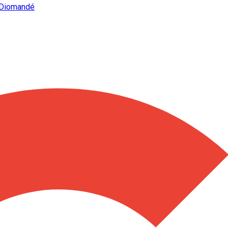
 Diomandé