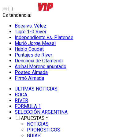
Es tendencia
:
Boca vs. Vélez
Tigre 1-0 River
Independiente vs. Platense
Murió Jorge Messi
Habló Coudet
Puntajes de River
Denuncia de Otamendi
Aníbal Moreno apuntado
Posteo Almada
Firmó Almada
ULTIMAS NOTICIAS
BOCA
RIVER
FORMULA 1
SELECCIÓN ARGENTINA
APUESTAS
NOTICIAS
PRONÓSTICOS
GUÍAS