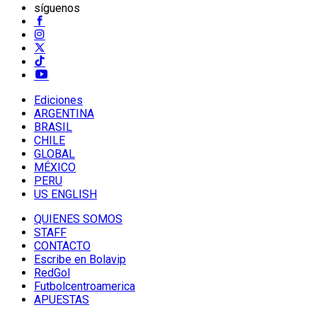
síguenos
Ediciones
ARGENTINA
BRASIL
CHILE
GLOBAL
MÉXICO
PERU
US ENGLISH
QUIENES SOMOS
STAFF
CONTACTO
Escribe en Bolavip
RedGol
Futbolcentroamerica
APUESTAS