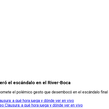
eró el escándalo en el River-Boca
comete el polémico gesto que desembocó en el escándalo final 
ausura: a qué hora juega y dónde ver en vivo
neo Clausura: a qué hora juega y dónde ver en vivo