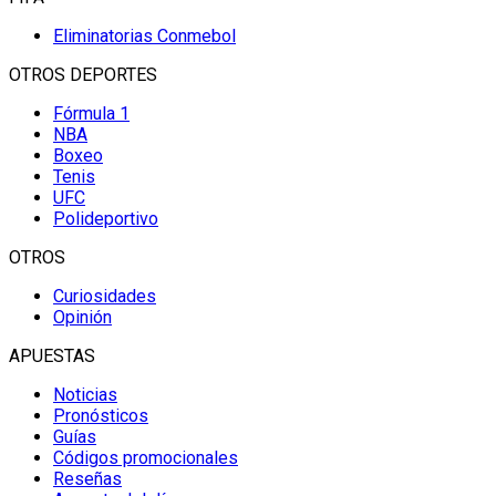
Eliminatorias Conmebol
OTROS DEPORTES
Fórmula 1
NBA
Boxeo
Tenis
UFC
Polideportivo
OTROS
Curiosidades
Opinión
APUESTAS
Noticias
Pronósticos
Guías
Códigos promocionales
Reseñas