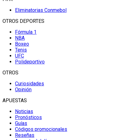
Eliminatorias Conmebol
OTROS DEPORTES
Fórmula 1
NBA
Boxeo
Tenis
UFC
Polideportivo
OTROS
Curiosidades
Opinión
APUESTAS
Noticias
Pronósticos
Guías
Códigos promocionales
Reseñas