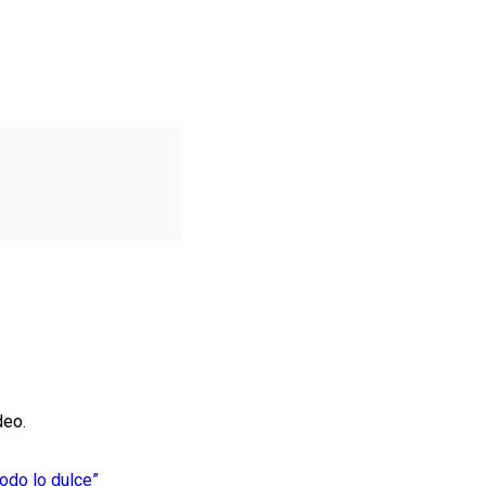
deo.
odo lo dulce”