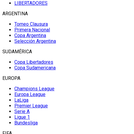
LIBERTADORES
ARGENTINA
Torneo Clausura
Primera Nacional
Copa Argentina
Selección Argentina
SUDAMÉRICA
Copa Libertadores
Copa Sudamericana
EUROPA
Champions League
Europa League
LaLiga
Premier League
Serie A
Ligue 1
Bundesliga
FIFA