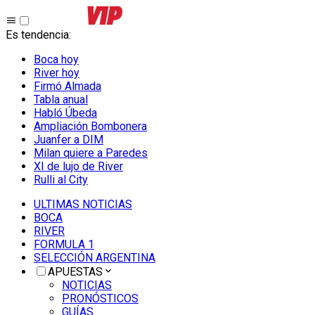
Es tendencia
:
Boca hoy
River hoy
Firmó Almada
Tabla anual
Habló Úbeda
Ampliación Bombonera
Juanfer a DIM
Milan quiere a Paredes
XI de lujo de River
Rulli al City
ULTIMAS NOTICIAS
BOCA
RIVER
FORMULA 1
SELECCIÓN ARGENTINA
APUESTAS
NOTICIAS
PRONÓSTICOS
GUÍAS