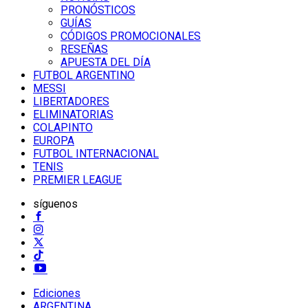
PRONÓSTICOS
GUÍAS
CÓDIGOS PROMOCIONALES
RESEÑAS
APUESTA DEL DÍA
FUTBOL ARGENTINO
MESSI
LIBERTADORES
ELIMINATORIAS
COLAPINTO
EUROPA
FUTBOL INTERNACIONAL
TENIS
PREMIER LEAGUE
síguenos
Ediciones
ARGENTINA