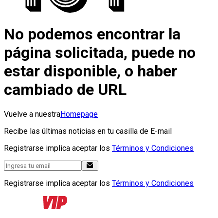
No podemos encontrar la
página solicitada, puede no
estar disponible, o haber
cambiado de URL
Vuelve a nuestra
Homepage
Recibe las últimas noticias en tu casilla de E-mail
Registrarse implica aceptar los
Términos y Condiciones
Registrarse implica aceptar los
Términos y Condiciones