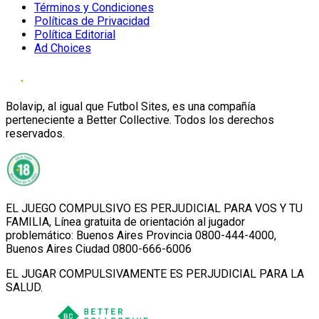
Términos y Condiciones
Políticas de Privacidad
Política Editorial
Ad Choices
Bolavip, al igual que Futbol Sites, es una compañía
perteneciente a Better Collective. Todos los derechos
reservados.
EL JUEGO COMPULSIVO ES PERJUDICIAL PARA VOS Y TU
FAMILIA, Línea gratuita de orientación al jugador
problemático: Buenos Aires Provincia 0800-444-4000,
Buenos Aires Ciudad 0800-666-6006
EL JUGAR COMPULSIVAMENTE ES PERJUDICIAL PARA LA
SALUD.