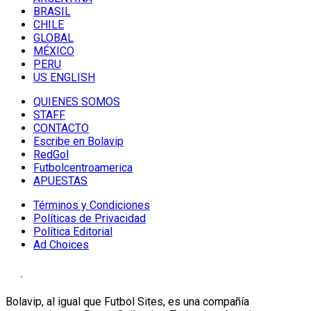
BRASIL
CHILE
GLOBAL
MÉXICO
PERU
US ENGLISH
QUIENES SOMOS
STAFF
CONTACTO
Escribe en Bolavip
RedGol
Futbolcentroamerica
APUESTAS
Términos y Condiciones
Políticas de Privacidad
Política Editorial
Ad Choices
Bolavip, al igual que Futbol Sites, es una compañía