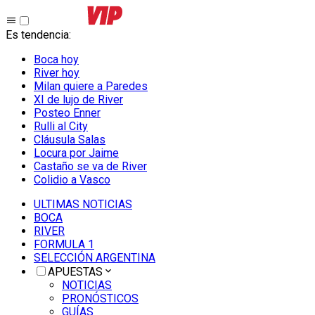
Es tendencia
:
Boca hoy
River hoy
Milan quiere a Paredes
XI de lujo de River
Posteo Enner
Rulli al City
Cláusula Salas
Locura por Jaime
Castaño se va de River
Colidio a Vasco
ULTIMAS NOTICIAS
BOCA
RIVER
FORMULA 1
SELECCIÓN ARGENTINA
APUESTAS
NOTICIAS
PRONÓSTICOS
GUÍAS