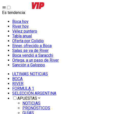
Es tendencia
:
Boca hoy
River hoy
Vélez puntero
Tabla anual
Oferta por Colidio
Enner, ofrecido a Boca
Salas se va de River
Boca vendió a Saracchi
Ortega, a un paso de River
Sanción a Galoppo
ULTIMAS NOTICIAS
BOCA
RIVER
FORMULA 1
SELECCIÓN ARGENTINA
APUESTAS
NOTICIAS
PRONÓSTICOS
GUÍAS