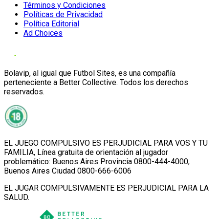
Términos y Condiciones
Políticas de Privacidad
Política Editorial
Ad Choices
Bolavip, al igual que Futbol Sites, es una compañía
perteneciente a Better Collective. Todos los derechos
reservados.
EL JUEGO COMPULSIVO ES PERJUDICIAL PARA VOS Y TU
FAMILIA, Línea gratuita de orientación al jugador
problemático: Buenos Aires Provincia 0800-444-4000,
Buenos Aires Ciudad 0800-666-6006
EL JUGAR COMPULSIVAMENTE ES PERJUDICIAL PARA LA
SALUD.