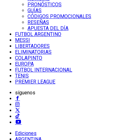
PRONÓSTICOS
GUÍAS
CÓDIGOS PROMOCIONALES
RESEÑAS
APUESTA DEL DÍA
FUTBOL ARGENTINO
MESSI
LIBERTADORES
ELIMINATORIAS
COLAPINTO
EUROPA
FUTBOL INTERNACIONAL
TENIS
PREMIER LEAGUE
síguenos
Ediciones
ARGENTINA