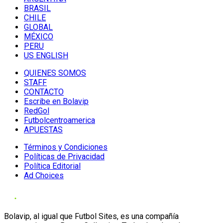
BRASIL
CHILE
GLOBAL
MÉXICO
PERU
US ENGLISH
QUIENES SOMOS
STAFF
CONTACTO
Escribe en Bolavip
RedGol
Futbolcentroamerica
APUESTAS
Términos y Condiciones
Políticas de Privacidad
Política Editorial
Ad Choices
Bolavip, al igual que Futbol Sites, es una compañía