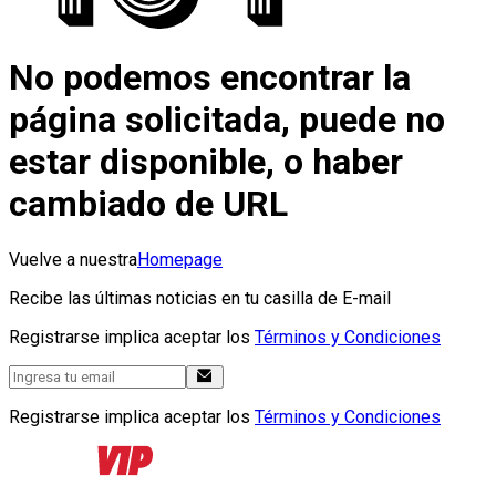
No podemos encontrar la
página solicitada, puede no
estar disponible, o haber
cambiado de URL
Vuelve a nuestra
Homepage
Recibe las últimas noticias en tu casilla de E-mail
Registrarse implica aceptar los
Términos y Condiciones
Registrarse implica aceptar los
Términos y Condiciones