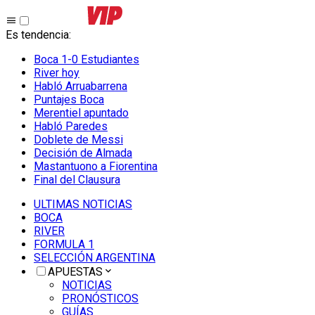
Es tendencia
:
Boca 1-0 Estudiantes
River hoy
Habló Arruabarrena
Puntajes Boca
Merentiel apuntado
Habló Paredes
Doblete de Messi
Decisión de Almada
Mastantuono a Fiorentina
Final del Clausura
ULTIMAS NOTICIAS
BOCA
RIVER
FORMULA 1
SELECCIÓN ARGENTINA
APUESTAS
NOTICIAS
PRONÓSTICOS
GUÍAS