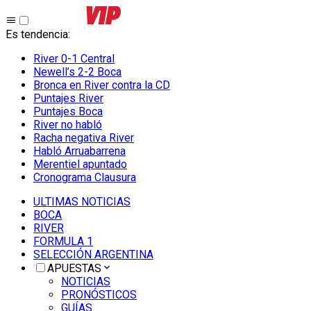
Es tendencia
:
River 0-1 Central
Newell’s 2-2 Boca
Bronca en River contra la CD
Puntajes River
Puntajes Boca
River no habló
Racha negativa River
Habló Arruabarrena
Merentiel apuntado
Cronograma Clausura
ULTIMAS NOTICIAS
BOCA
RIVER
FORMULA 1
SELECCIÓN ARGENTINA
APUESTAS
NOTICIAS
PRONÓSTICOS
GUÍAS