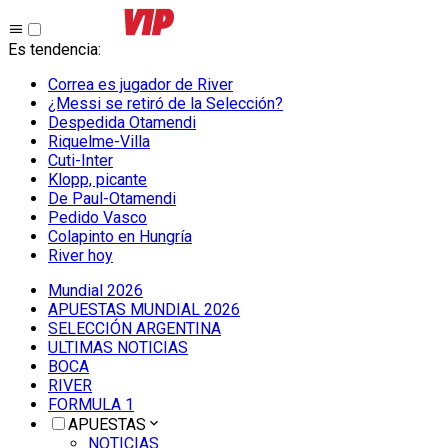
Es tendencia
:
Correa es jugador de River
¿Messi se retiró de la Selección?
Despedida Otamendi
Riquelme-Villa
Cuti-Inter
Klopp, picante
De Paul-Otamendi
Pedido Vasco
Colapinto en Hungría
River hoy
Mundial 2026
APUESTAS MUNDIAL 2026
SELECCIÓN ARGENTINA
ULTIMAS NOTICIAS
BOCA
RIVER
FORMULA 1
APUESTAS
NOTICIAS