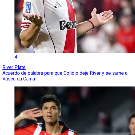
4
River Plate
Acuerdo de palabra para que Colidio deje River y se sume a
Vasco da Gama