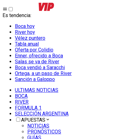
Es tendencia
:
Boca hoy
River hoy
Vélez puntero
Tabla anual
Oferta por Colidio
Enner, ofrecido a Boca
Salas se va de River
Boca vendió a Saracchi
Ortega, a un paso de River
Sanción a Galoppo
ULTIMAS NOTICIAS
BOCA
RIVER
FORMULA 1
SELECCIÓN ARGENTINA
APUESTAS
NOTICIAS
PRONÓSTICOS
GUÍAS