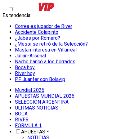
Es tendencia
:
Correa es jugador de River
Accidente Colapinto
¿Jabes por Romero?
¿Messi se retiró de la Selección?
Mastan interesa en Villarreal
Julián-Arsenal
Nacho bancó a los borrados
Boca hoy
River hoy
PF Juanfer con Bolavip
Mundial 2026
APUESTAS MUNDIAL 2026
SELECCIÓN ARGENTINA
ULTIMAS NOTICIAS
BOCA
RIVER
FORMULA 1
APUESTAS
NOTICIAS