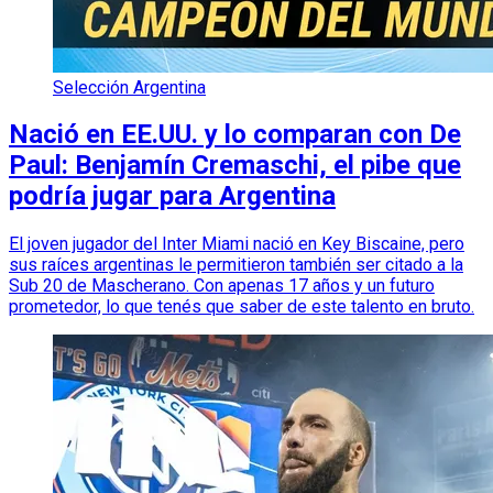
Selección Argentina
Nació en EE.UU. y lo comparan con De
Paul: Benjamín Cremaschi, el pibe que
podría jugar para Argentina
El joven jugador del Inter Miami nació en Key Biscaine, pero
sus raíces argentinas le permitieron también ser citado a la
Sub 20 de Mascherano. Con apenas 17 años y un futuro
prometedor, lo que tenés que saber de este talento en bruto.