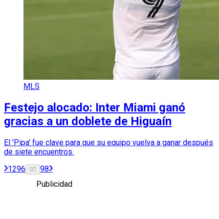
MLS
Festejo alocado: Inter Miami ganó
gracias a un doblete de Higuaín
El 'Pipa' fue clave para que su equipo vuelva a ganar después
de siete encuentros.
1
2
96
98
97
Publicidad