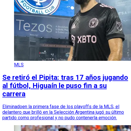
MLS
Se retiró el Pipita: tras 17 años jugando
al fútbol, Higuaín le puso fin a su
carrera
Eliminadoen la primera fase de los playoffs de la MLS, el
delantero que brilló en la Selección Argentina jugó su último
partido como profesional y no pudo contenerla emoción.