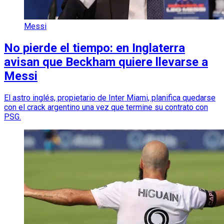
Messi
No pierde el tiempo: en Inglaterra
avisan que Beckham quiere llevarse a
Messi
El astro inglés, propietario de Inter Miami, planifica quedarse
con el crack argentino una vez que termine su contrato con
PSG.