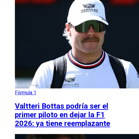
Fórmula 1
Valtteri Bottas podría ser el
primer piloto en dejar la F1
2026: ya tiene reemplazante