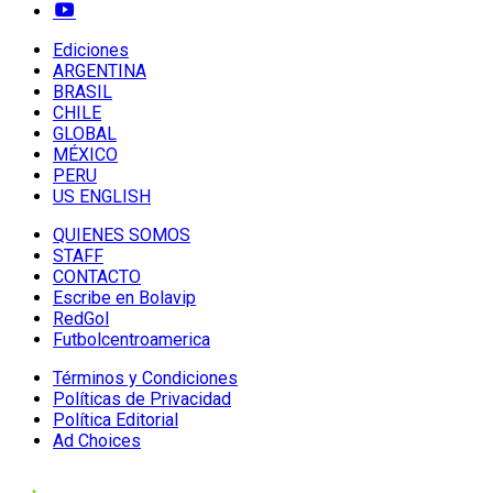
Ediciones
ARGENTINA
BRASIL
CHILE
GLOBAL
MÉXICO
PERU
US ENGLISH
QUIENES SOMOS
STAFF
CONTACTO
Escribe en Bolavip
RedGol
Futbolcentroamerica
Términos y Condiciones
Políticas de Privacidad
Política Editorial
Ad Choices