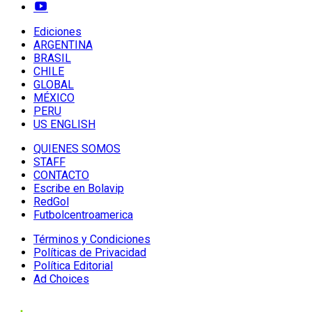
Ediciones
ARGENTINA
BRASIL
CHILE
GLOBAL
MÉXICO
PERU
US ENGLISH
QUIENES SOMOS
STAFF
CONTACTO
Escribe en Bolavip
RedGol
Futbolcentroamerica
Términos y Condiciones
Políticas de Privacidad
Política Editorial
Ad Choices