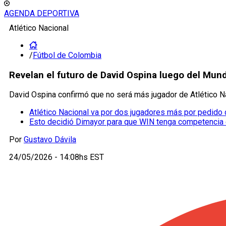
AGENDA DEPORTIVA
Atlético Nacional
/
Fútbol de Colombia
Revelan el futuro de David Ospina luego del Mund
David Ospina confirmó que no será más jugador de Atlético Na
Atlético Nacional va por dos jugadores más por pedido
Esto decidió Dimayor para que WIN tenga competencia 
Por
Gustavo Dávila
24/05/2026 - 14:08hs EST