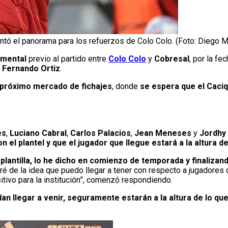
ntó el panorama para los refuerzos de Colo Colo. (Foto: Diego 
umental
previo al partido entre
Colo Colo
y
Cobresal
, por la fe
r
Fernando Ortiz
.
l próximo mercado de fichajes
, donde
se espera que el Caciq
és
,
Luciano Cabral
,
Carlos Palacios
,
Jean Meneses
y
Jordhy
n el plantel y que el jugador que llegue estará a la altura d
plantilla, lo he dicho en comienzo de temporada y finalizan
 de la idea que puedo llegar a tener con respecto a jugadores q
tivo para la institución”, comenzó respondiendo.
an llegar a venir, seguramente estarán a la altura de lo qu