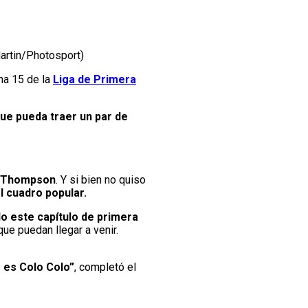
Martin/Photosport)
cha 15 de la
Liga de Primera
ue pueda traer un par de
 Thompson
. Y si bien no quiso
el cuadro popular.
do este capítulo de primera
ue puedan llegar a venir.
e es Colo Colo”
, completó el