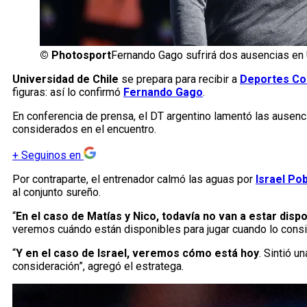
©
Photosport
Fernando Gago sufrirá dos ausencias en 
Universidad de Chile
se prepara para recibir a
Deportes Co
figuras: así lo confirmó
Fernando Gago
.
En conferencia de prensa, el DT argentino lamentó las ausen
considerados en el encuentro.
+
Seguinos en
Por contraparte, el entrenador calmó las aguas por
Israel Po
al conjunto sureño.
“
En el caso de Matías y Nico, todavía no van a estar disp
veremos cuándo están disponibles para jugar cuando lo consid
“
Y en el caso de Israel, veremos cómo está hoy
. Sintió u
consideración”, agregó el estratega.