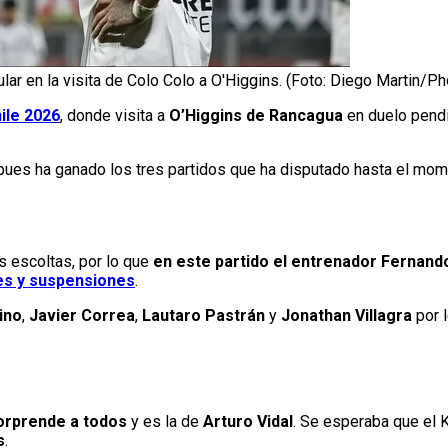
tular en la visita de Colo Colo a O'Higgins. (Foto: Diego Martin/P
ile 2026
, donde visita a
O’Higgins de Rancagua
en duelo pendi
 pues ha ganado los tres partidos que ha disputado hasta el mo
s escoltas, por lo que
en este partido el entrenador Fernand
nes y suspensiones
.
ino
,
Javier Correa
,
Lautaro Pastrán
y
Jonathan Villagra
por l
sorprende a todos
y es la de
Arturo Vidal
. Se esperaba que el K
s
.