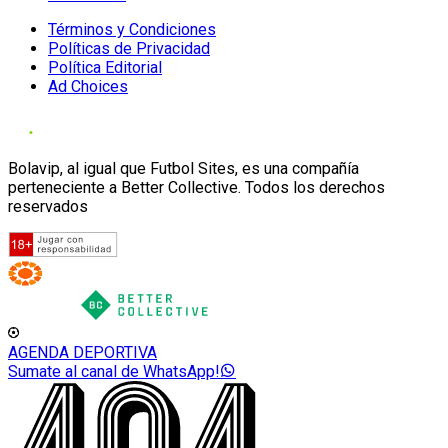
Términos y Condiciones
Políticas de Privacidad
Política Editorial
Ad Choices
Bolavip, al igual que Futbol Sites, es una compañía
perteneciente a Better Collective. Todos los derechos
reservados
AGENDA DEPORTIVA
Sumate al canal de WhatsApp!