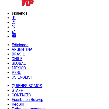
síguenos
Ediciones
ARGENTINA
BRASIL
CHILE
GLOBAL
MÉXICO
PERU
US ENGLISH
QUIENES SOMOS
STAFF
CONTACTO
Escribe en Bolavip
RedGol
Futbolcentroamerica