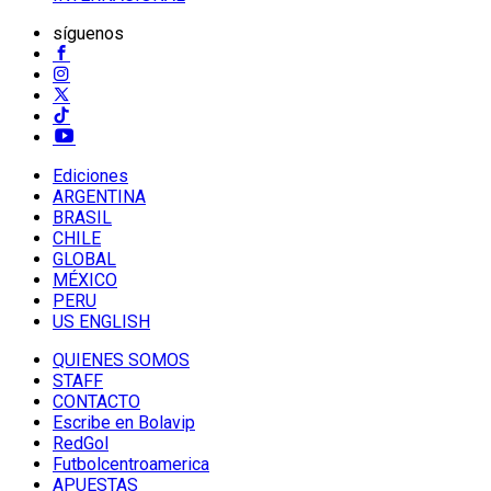
síguenos
Ediciones
ARGENTINA
BRASIL
CHILE
GLOBAL
MÉXICO
PERU
US ENGLISH
QUIENES SOMOS
STAFF
CONTACTO
Escribe en Bolavip
RedGol
Futbolcentroamerica
APUESTAS