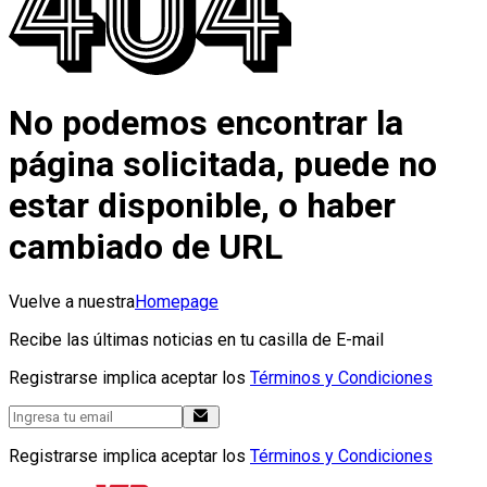
No podemos encontrar la
página solicitada, puede no
estar disponible, o haber
cambiado de URL
Vuelve a nuestra
Homepage
Recibe las últimas noticias en tu casilla de E-mail
Registrarse implica aceptar los
Términos y Condiciones
Registrarse implica aceptar los
Términos y Condiciones