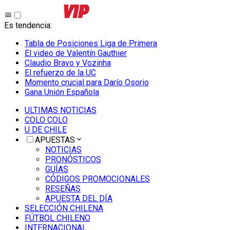
Es tendencia
:
Tabla de Posiciones Liga de Primera
El video de Valentín Gauthier
Claudio Bravo y Vozinha
El refuerzo de la UC
Momento crucial para Darío Osorio
Gana Unión Española
ULTIMAS NOTICIAS
COLO COLO
U DE CHILE
APUESTAS
NOTICIAS
PRONÓSTICOS
GUÍAS
CÓDIGOS PROMOCIONALES
RESEÑAS
APUESTA DEL DÍA
SELECCIÓN CHILENA
FÚTBOL CHILENO
INTERNACIONAL