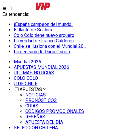
Es tendencia
:
¡España campeón del mundo!
El llanto de Scaloni
Colo Colo tiene nuevo arquero
La verdad de Franco Calderón
Chile se ilusiona con el Mundial 20...
La decisión de Darío Osorio
Mundial 2026
APUESTAS MUNDIAL 2026
ULTIMAS NOTICIAS
COLO COLO
U DE CHILE
APUESTAS
NOTICIAS
PRONÓSTICOS
GUÍAS
CÓDIGOS PROMOCIONALES
RESEÑAS
APUESTA DEL DÍA
SELECCIÓN CHILENA