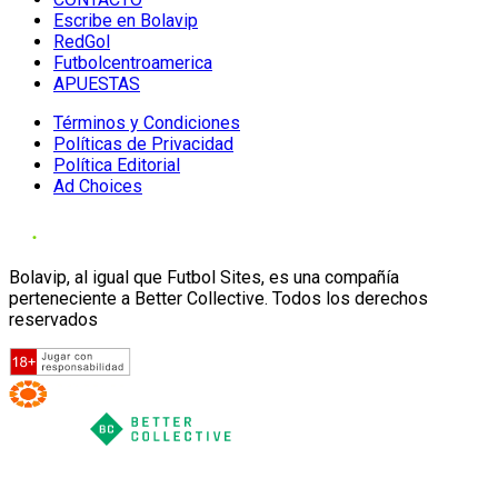
Escribe en Bolavip
RedGol
Futbolcentroamerica
APUESTAS
Términos y Condiciones
Políticas de Privacidad
Política Editorial
Ad Choices
Bolavip, al igual que Futbol Sites, es una compañía
perteneciente a Better Collective. Todos los derechos
reservados