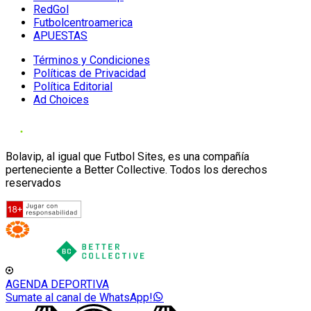
RedGol
Futbolcentroamerica
APUESTAS
Términos y Condiciones
Políticas de Privacidad
Política Editorial
Ad Choices
Bolavip, al igual que Futbol Sites, es una compañía
perteneciente a Better Collective. Todos los derechos
reservados
AGENDA DEPORTIVA
Sumate al canal de WhatsApp!