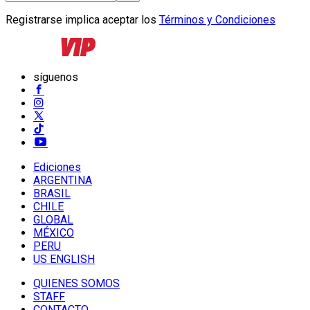
Registrarse implica aceptar los
Términos y Condiciones
síguenos
Ediciones
ARGENTINA
BRASIL
CHILE
GLOBAL
MÉXICO
PERU
US ENGLISH
QUIENES SOMOS
STAFF
CONTACTO