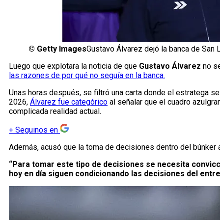
©
Getty Images
Gustavo Álvarez dejó la banca de San 
Luego que explotara la noticia de que
Gustavo Álvarez
no se
las razones de por qué no seguía en la banca.
Unas horas después, se filtró una carta donde el estratega se
2026,
Álvarez fue categórico
al señalar que el cuadro azulgra
complicada realidad actual.
+
Seguinos en
Además, acusó que la toma de decisiones dentro del búnker a
“Para tomar este tipo de decisiones se necesita convi
hoy en día siguen condicionando las decisiones del entr