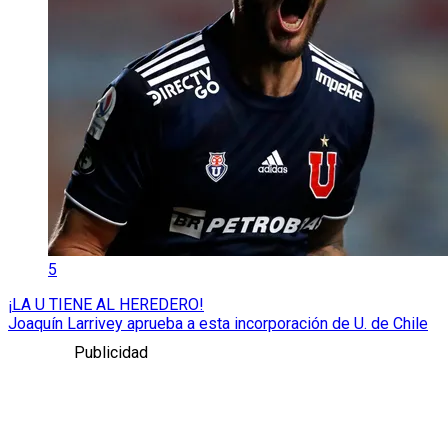
5
¡LA U TIENE AL HEREDERO!
Joaquín Larrivey aprueba a esta incorporación de U. de Chile
Publicidad