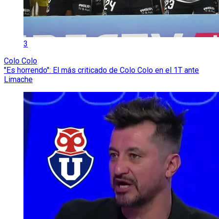
3
Colo Colo
"Es horrendo": El más criticado de Colo Colo en el 1T ante
Limache