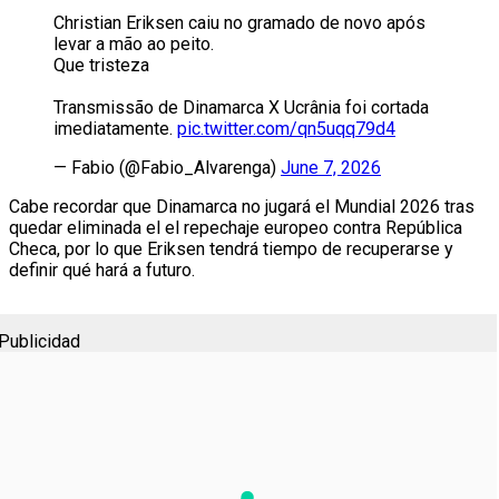
Christian Eriksen caiu no gramado de novo após
levar a mão ao peito.
Que tristeza
Transmissão de Dinamarca X Ucrânia foi cortada
imediatamente.
pic.twitter.com/qn5uqq79d4
— Fabio (@Fabio_Alvarenga)
June 7, 2026
Cabe recordar que Dinamarca no jugará el Mundial 2026 tras
quedar eliminada el el repechaje europeo contra República
Checa, por lo que Eriksen tendrá tiempo de recuperarse y
definir qué hará a futuro.
Publicidad