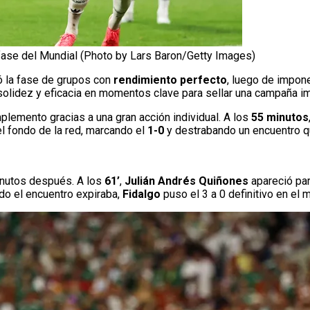
e fase del Mundial (Photo by Lars Baron/Getty Images)
ó la fase de grupos con
rendimiento perfecto
, luego de impon
solidez y eficacia en momentos clave para sellar una campaña i
mplemento gracias a una gran acción individual. A los
55 minutos
l fondo de la red, marcando el
1-0
y destrabando un encuentro q
nutos después. A los
61’
,
Julián Andrés Quiñones
apareció par
do el encuentro expiraba,
Fidalgo
puso el 3 a 0 definitivo en el m