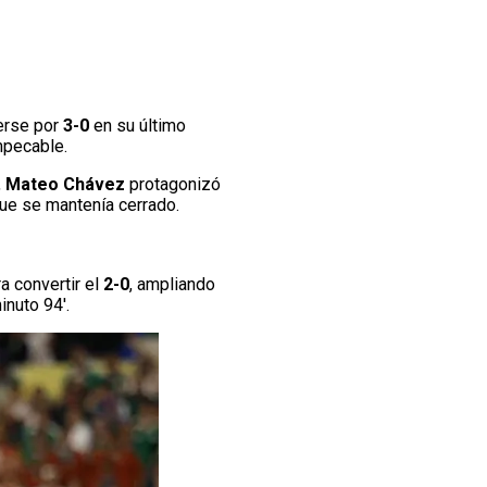
erse por
3-0
en su último
mpecable.
,
Mateo Chávez
protagonizó
ue se mantenía cerrado.
a convertir el
2-0
, ampliando
inuto 94′.