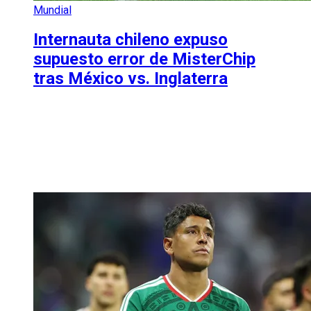
Mundial
Internauta chileno expuso
supuesto error de MisterChip
tras México vs. Inglaterra