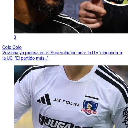
3
Colo Colo
Vozinha ya piensa en el Superclásico ante la U y 'ningunea' a
la UC: "El partido más..."