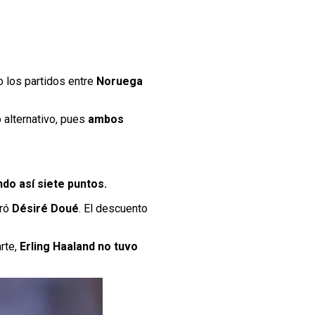
o los partidos entre
Noruega
 alternativo, pues
ambos
do así siete puntos.
rró
Désiré Doué
. El descuento
rte,
Erling Haaland no tuvo