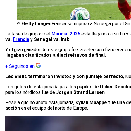
©
Getty Images
Francia se impuso a Noruega por el Gru
La fase de grupos del
Mundial 2026
está llegando a su fin y 
vs.
Francia
y
Senegal vs. Irak
.
Y el gran ganador de este grupo fue la selección francesa, q
llegaban clasificados a dieciseisavos de final.
+
Seguinos en
Les Bleus terminaron invictos y con puntaje perfecto
, l
Los goles de esta jornada para los pupilos de
Didier Desch
para los nórdicos fue de
Jorgen Strand Larsen
.
Pese a que no anotó esta jornada,
Kylian Mbappé fue una de 
acción
en el equipo del norte de Europa.