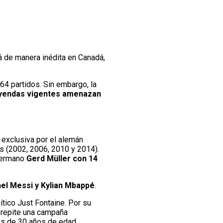
á de manera inédita en Canadá,
64 partidos. Sin embargo, la
yendas vigentes amenazan
 exclusiva por el alemán
as (2002, 2006, 2010 y 2014).
 germano
Gerd Müller con 14
nel Messi y Kylian Mbappé
.
tico Just Fontaine. Por su
 repite una campaña
os de 30 años de edad.