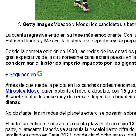
©
Getty Images
Mbappé y Messi los candidatos a batir
La cuenta regresiva entró en su fase más emocionante. Con l
Estados Unidos y México, la historia del deporte rey se prepa
Desde la primera edición en 1930, las redes de los estadios p
gran expectativa de la cita norteamericana estará puesta en l
con derribar el histórico imperio impuesto por los giga
+
Seguinos en
Antes de que ruede la pelota en las canchas norteamericanas
Miroslav Klose
,
quien ostenta el récord absoluto con
16 gol
Al ariete teutón le sigue muy de cerca el legendario brasileño
dianas
.
No obstante, las miradas del planeta entero se posarán sobr
El astro argentino se ubica en la quinta plaza histórica con
13
parte, el atacante francés ya acumula la escalofriante cifra de
arrolladora como en Catar 2022, donde clavó ocho tantos, po