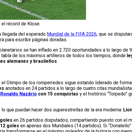
 el récord de Klose.
a llegada del esperado
Mundial de la FIFA 2026
, que se disputar
ra para escribir páginas doradas.
lanetarios se han inflado en 2.720 oportunidades a lo largo de 9
a tabla de los máximos artilleros de todos los tiempos, donde
le
ntes alemanes y brasileños
.
, el Olimpo de los romperredes sigue estando liderado de forma
es
anotados en 24 partidos a lo largo de cuatro citas mundialist
Ronaldo Nazário
con 15 conquistas
y el histórico “Torpedo”
e lo que puedan hacer dos superestrellas de la era moderna:
Lio
 goles
en 26 partidos disputados, compartiendo puesto con el mí
12 goles
en apenas dos Mundiales (14 partidos). Si “Donatello”
dría transformarse en el máximo goleador de la historia con men