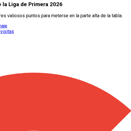
e la Liga de Primera 2026
res valiosos puntos para meterse en la parte alta de la tabla.
haje
 visitas